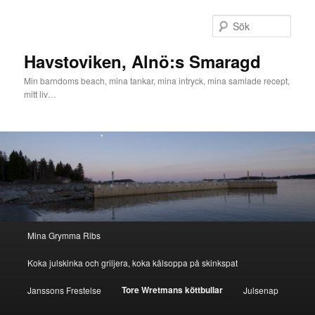
Hoppa
till
Sök
primärt
innehåll
Havstoviken, Alnö:s Smaragd
Min barndoms beach, mina tankar, mina intryck, mina samlade recept,
mitt liv…
Huvudmeny
Mina Grymma Ribs
Koka julskinka och griljera, koka kålsoppa på skinkspat
Tore Wretmans köttbullar
Janssons Frestelse
Julsenap