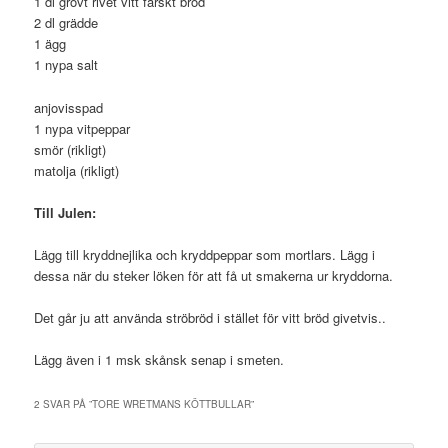
1 dl grovt rivet vitt färskt bröd
2 dl grädde
1 ägg
1 nypa salt
anjovisspad
1 nypa vitpeppar
smör (rikligt)
matolja (rikligt)
Till Julen:
Lägg till kryddnejlika och kryddpeppar som mortlars. Lägg i
dessa när du steker löken för att få ut smakerna ur kryddorna.
Det går ju att använda ströbröd i stället för vitt bröd givetvis..
Lägg även i 1 msk skånsk senap i smeten.
2 SVAR PÅ ”
TORE WRETMANS KÖTTBULLAR
”