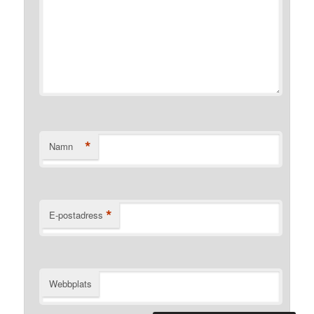
*
Namn
*
E-postadress
Webbplats