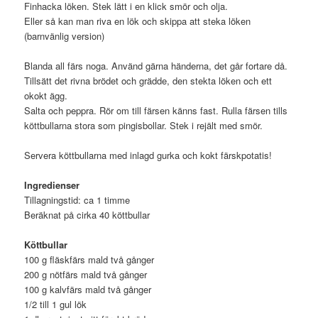
Finhacka löken. Stek lätt i en klick smör och olja.
Eller så kan man riva en lök och skippa att steka löken
(barnvänlig version)
Blanda all färs noga. Använd gärna händerna, det går fortare då.
Tillsätt det rivna brödet och grädde, den stekta löken och ett
okokt ägg.
Salta och peppra. Rör om till färsen känns fast. Rulla färsen tills
köttbullarna stora som pingisbollar. Stek i rejält med smör.
Servera köttbullarna med inlagd gurka och kokt färskpotatis!
Ingredienser
Tillagningstid: ca 1 timme
Beräknat på cirka 40 köttbullar
Köttbullar
100 g fläskfärs mald två gånger
200 g nötfärs mald två gånger
100 g kalvfärs mald två gånger
1/2 till 1 gul lök