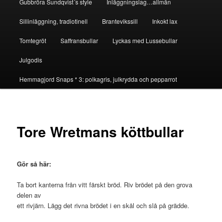
Gubbröra Sundqvist´s style
Inläggningslag…allmän
Sillinläggning, tradiotinell
Brantevikssill
Inkokt lax
Tomtegröt
Saffransbullar
Lyckas med Lussebullar
Julgodis
Hemmagjord Snaps * 3: polkagris, julkrydda och pepparrot
Tore Wretmans köttbullar
Gör så här:
Ta bort kanterna från vitt färskt bröd. Riv brödet på den grova
delen av
ett rivjärn. Lägg det rivna brödet i en skål och slå på grädde.