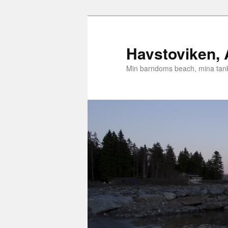
Hoppa
Hoppa
till
till
primärt
sekundärt
Havstoviken,
innehåll
innehåll
Min barndoms beach, mina tanka