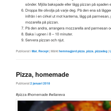
sönder. Mjöla bakspade eller lägg pizzan på spaden e
Droppa lite olivolja på varje deg. På den ena så lägge
inifrån i en cirkel ut mot kanterna, lägg på parmesan,
mozarella på pizzan.
På den andra, arrangera mozzarella and parmesan 
Baka i ugnen i 8 – 10 minuter.
Servera pizzan och njut.
Publicerat i
Mat
,
Recept
|
Märkt
hemmagjord pizza
,
pizza
,
pizzadeg
|
Pizza, homemade
Publicerat
2 januari 2018
#pizza #homemade #wilaneva