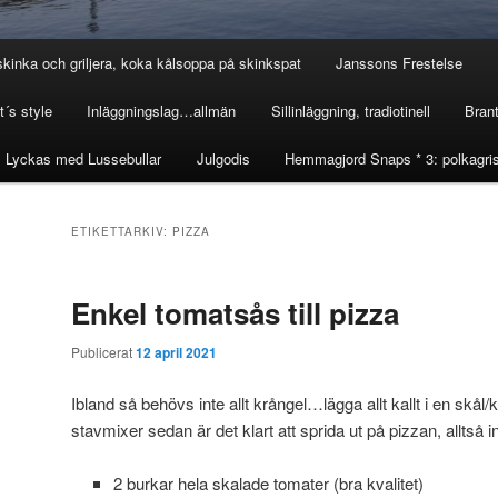
skinka och griljera, koka kålsoppa på skinkspat
Janssons Frestelse
´s style
Inläggningslag…allmän
Sillinläggning, tradiotinell
Brant
Lyckas med Lussebullar
Julgodis
Hemmagjord Snaps * 3: polkagris
ETIKETTARKIV:
PIZZA
Enkel tomatsås till pizza
Publicerat
12 april 2021
Ibland så behövs inte allt krångel…lägga allt kallt i en skål
stavmixer sedan är det klart att sprida ut på pizzan, alltså in
2 burkar hela skalade tomater (bra kvalitet)