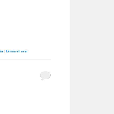
sås
|
Lämna ett svar