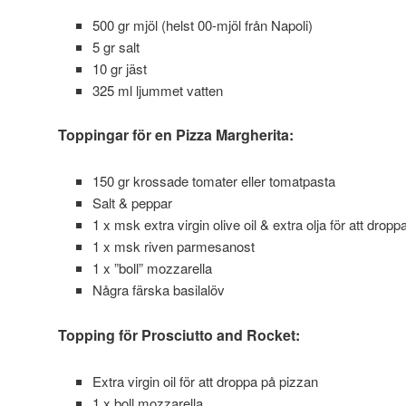
500 gr mjöl (helst 00-mjöl från Napoli)
5 gr salt
10 gr jäst
325 ml ljummet vatten
Toppingar för en Pizza Margherita:
150 gr krossade tomater eller tomatpasta
Salt & peppar
1 x msk extra virgin olive oil & extra olja för att drop
1 x msk riven parmesanost
1 x ”boll” mozzarella
Några färska basilalöv
Topping för Prosciutto and Rocket:
Extra virgin oil för att droppa på pizzan
1 x boll mozzarella