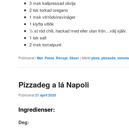
3 msk kallpressad olivlja
2 tsk torkad oregano
1 msk vit/rödvinsvinäger
1 klyfta vitlök
½ st röd chili, hackad med eller utan frön…välj själv.
1 tsk salt
2 msk tomatpuré
Publicerat i
Mat
,
Pasta
,
Recept
,
Såser
|
Märkt
pizza
,
pizzasås
,
tomat
Pizzadeg a lá Napoli
Publicerat
21 april 2020
Ingredienser:
Deg: