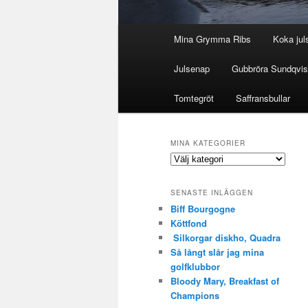
Huvudmeny
Mina Grymma Ribs
Koka jul
Julsenap
Gubbröra Sundqvist
Tomtegröt
Saffransbullar
MINA KATEGORIER
Mina
Kategorier
SENASTE INLÄGGEN
Biff Bourgogne
Köttfond
Silkorgar diskho, Quadra
Så långt slår jag mina
golfklubbor
Bloody Mary, Breakfast of
Champions