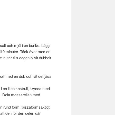
salt och mjöl i en bunke. Lägg i
a i10 minuter. Täck över med en
inuter tills degen blivit dubbelt
/boll med en duk och låt det jäsa
 en liten kastrull, krydda med
oil. Dela mozzarellan med
en rund form (pizzaformsaktigt
att den för den delen går