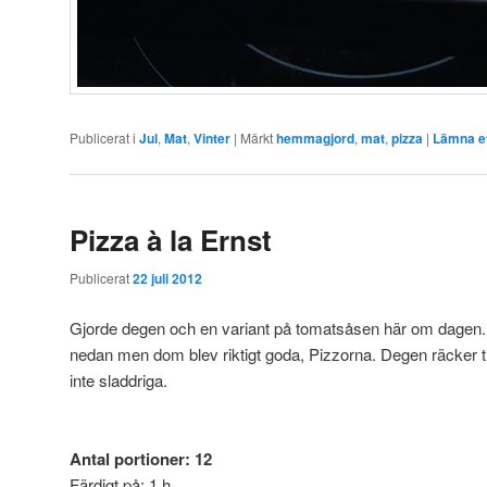
Publicerat i
Jul
,
Mat
,
Vinter
|
Märkt
hemmagjord
,
mat
,
pizza
|
Lämna et
Pizza à la Ernst
Publicerat
22 juli 2012
Gjorde degen och en variant på tomatsåsen här om dagen. K
nedan men dom blev riktigt goda, Pizzorna. Degen räcker til
inte sladdriga.
Antal portioner: 12
Färdigt på: 1 h