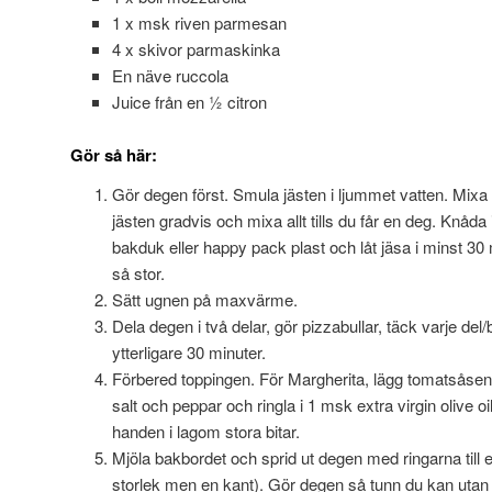
1 x msk riven parmesan
4 x skivor parmaskinka
En näve ruccola
Juice från en ½ citron
Gör så här:
Gör degen först. Smula jästen i ljummet vatten. Mixa 
jästen gradvis och mixa allt tills du får en deg. Knåd
bakduk eller happy pack plast och låt jäsa i minst 30 m
så stor.
Sätt ugnen på maxvärme.
Dela degen i två delar, gör pizzabullar, täck varje del
ytterligare 30 minuter.
Förbered toppingen. För Margherita, lägg tomatsåsen i
salt och peppar och ringla i 1 msk extra virgin olive 
handen i lagom stora bitar.
Mjöla bakbordet och sprid ut degen med ringarna till 
storlek men en kant). Gör degen så tunn du kan utan 