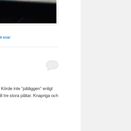
t svar
örde inte ”påläggen” enligt
l tre stora plåtar. Knapriga och