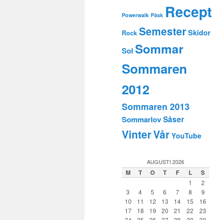
Recept
Powerwalk
Påsk
Semester
Skidor
Rock
Sommar
Sol
Sommaren
2012
Sommaren 2013
Sommarlov
Såser
Vinter
Vår
YouTube
AUGUSTI 2026
M
T
O
T
F
L
S
1
2
3
4
5
6
7
8
9
10
11
12
13
14
15
16
17
18
19
20
21
22
23
24
25
26
27
28
29
30