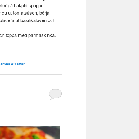
ller på bakplåtspapper.
r du ut tomatsåsen, börja
 placera ut basilikalöven och
och toppa med parmaskinka.
Lämna ett svar