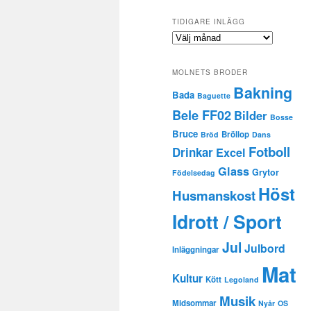
TIDIGARE INLÄGG
Tidigare
inlägg
MOLNETS BRODER
Bakning
Bada
Baguette
Bele FF02
Bilder
Bosse
Bruce
Bröllop
Bröd
Dans
Fotboll
Drinkar
Excel
Glass
Grytor
Födelsedag
Höst
Husmanskost
Idrott / Sport
Jul
Julbord
Inläggningar
Mat
Kultur
Kött
Legoland
Musik
Midsommar
Nyår
OS