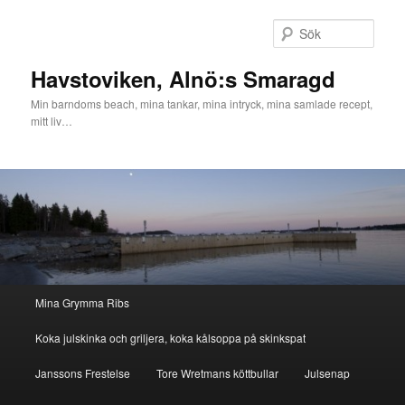
Hoppa
till
Sök
primärt
innehåll
Havstoviken, Alnö:s Smaragd
Min barndoms beach, mina tankar, mina intryck, mina samlade recept,
mitt liv…
Huvudmeny
Mina Grymma Ribs
Koka julskinka och griljera, koka kålsoppa på skinkspat
Janssons Frestelse
Tore Wretmans köttbullar
Julsenap