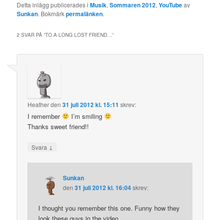
Detta inlägg publicerades i
Musik
,
Sommaren 2012
,
YouTube
av
Sunkan
. Bokmärk
permalänken
.
2 SVAR PÅ ”
TO A LONG LOST FRIEND…
”
Heather
den
31 juli 2012 kl. 15:11
skrev:
I remember
I’m smiling
Thanks sweet friend!!
↓
Svara
Sunkan
den
31 juli 2012 kl. 16:04
skrev:
I thought you remember this one. Funny how they
look these guys in the video.