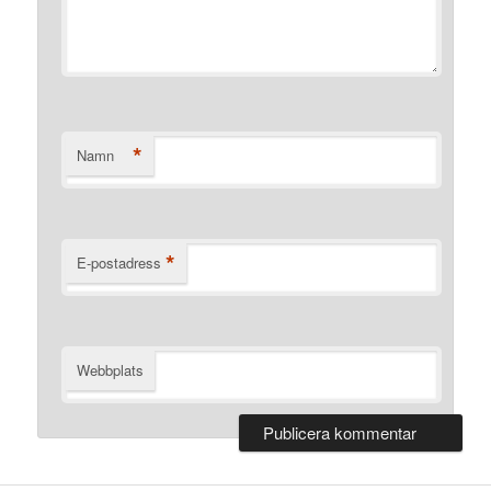
*
Namn
*
E-postadress
Webbplats