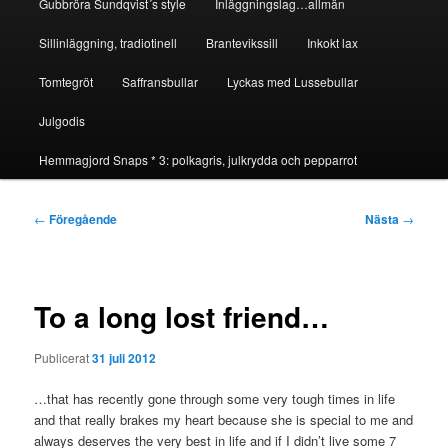
Gubbröra Sundqvist´s style
Inläggningslag…allmän
Sillinläggning, tradiotinell
Brantevikssill
Inkokt lax
Tomtegröt
Saffransbullar
Lyckas med Lussebullar
Julgodis
Hemmagjord Snaps * 3: polkagris, julkrydda och pepparrot
Inläggsnavigering
←
Föregående
Nästa
→
To a long lost friend…
Publicerat
31 juli 2012
…that has recently gone through some very tough times in life
and that really brakes my heart because she is special to me and
always deserves the very best in life and if I didn’t live some 7