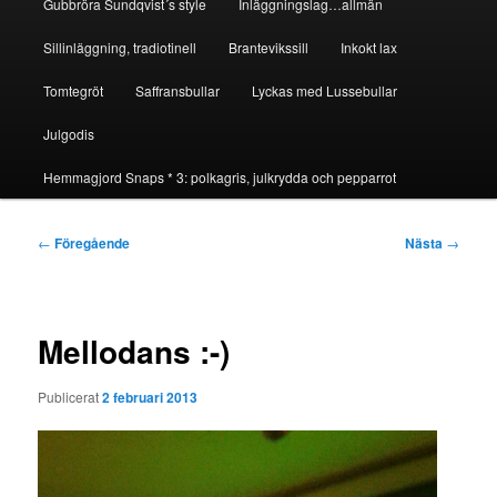
Gubbröra Sundqvist´s style
Inläggningslag…allmän
Sillinläggning, tradiotinell
Brantevikssill
Inkokt lax
Tomtegröt
Saffransbullar
Lyckas med Lussebullar
Julgodis
Hemmagjord Snaps * 3: polkagris, julkrydda och pepparrot
Inläggsnavigering
←
Föregående
Nästa
→
Mellodans :-)
Publicerat
2 februari 2013