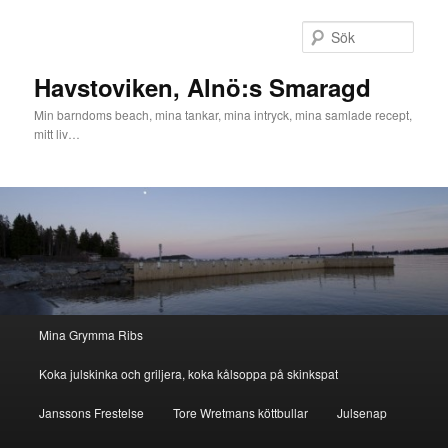
Hoppa
till
Sök
primärt
innehåll
Havstoviken, Alnö:s Smaragd
Min barndoms beach, mina tankar, mina intryck, mina samlade recept,
mitt liv…
Huvudmeny
Mina Grymma Ribs
Koka julskinka och griljera, koka kålsoppa på skinkspat
Janssons Frestelse
Tore Wretmans köttbullar
Julsenap